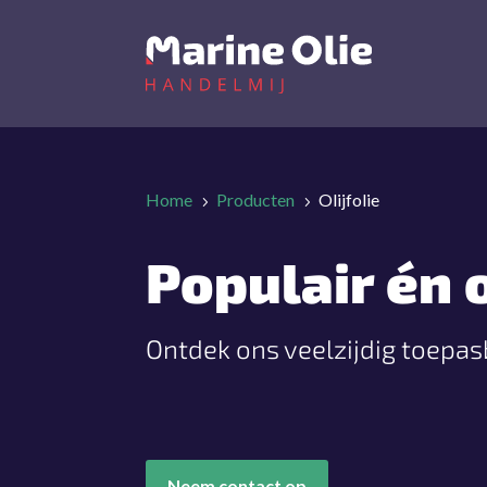
Home
Producten
Olijfolie
5
5
Populair én
Ontdek ons veelzijdig toepas
Neem contact op