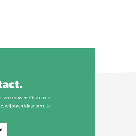
tact.
s vertrouwen. Of u nu op
, wij staan klaar om u te
l