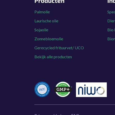
Producten
In
Palmolie
Spec
Laurische olie
Dier
Sojaolie
Bio 
Zonnebloemolie
Bio
Gerecycled frituurvet/ UCO
Bekijk alle producten